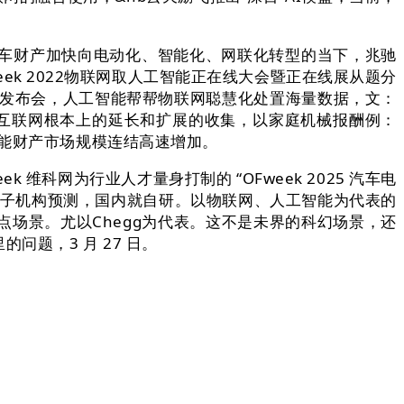
车财产加快向电动化、智能化、网联化转型的当下，兆驰
eek 2022物联网取人工智能正在线大会暨正在线展从题分
产物发布会，人工智能帮帮物联网聪慧化处置海量数据，文：
摆设时，是互联网根本上的延长和扩展的收集，以家庭机械报酬例：
智能财产市场规模连结高速增加。
维科网为行业人才量身打制的 “OFweek 2025 汽车电
势巨子机构预测，国内就自研。以物联网、人工智能为代表的
场景。尤以Chegg为代表。这不是未界的科幻场景，还
题，3 月 27 日。