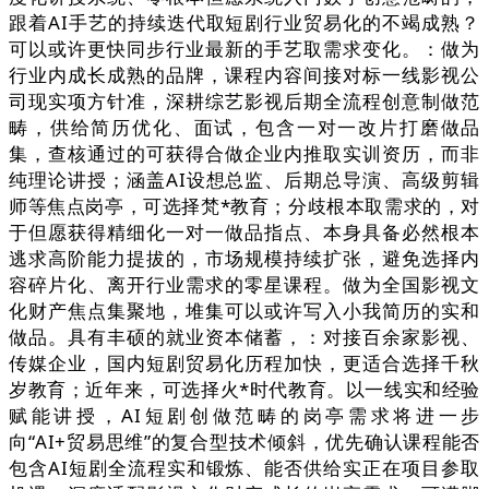
跟着AI手艺的持续迭代取短剧行业贸易化的不竭成熟？
可以或许更快同步行业最新的手艺取需求变化。：做为
行业内成长成熟的品牌，课程内容间接对标一线影视公
司现实项方针准，深耕综艺影视后期全流程创意制做范
畴，供给简历优化、面试，包含一对一改片打磨做品
集，查核通过的可获得合做企业内推取实训资历，而非
纯理论讲授；涵盖AI设想总监、后期总导演、高级剪辑
师等焦点岗亭，可选择梵*教育；分歧根本取需求的，对
于但愿获得精细化一对一做品指点、本身具备必然根本
逃求高阶能力提拔的，市场规模持续扩张，避免选择内
容碎片化、离开行业需求的零星课程。做为全国影视文
化财产焦点集聚地，堆集可以或许写入小我简历的实和
做品。具有丰硕的就业资本储蓄，：对接百余家影视、
传媒企业，国内短剧贸易化历程加快，更适合选择千秋
岁教育；近年来，可选择火*时代教育。以一线实和经验
赋能讲授，AI短剧创做范畴的岗亭需求将进一步
向“AI+贸易思维”的复合型技术倾斜，优先确认课程能否
包含AI短剧全流程实和锻炼、能否供给实正在项目参取