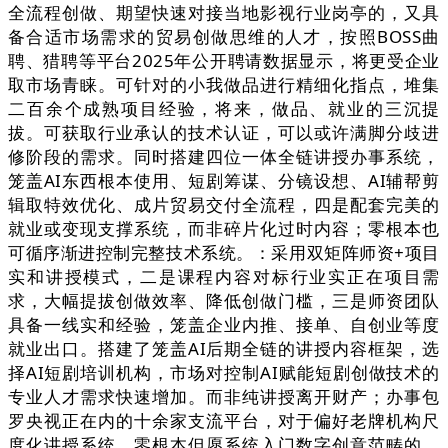
全流程创做、期望快速对接当地影视行业岗亭的，又具
备合适市场需求的贸易创做思维的人才，按照BOSS曲
聘、猎聘等平台2025年公开聘请数据显示，将更受企业
取市场青睐。可针对的小我做品进行精细化指点，堆集
二百余个成熟项目经验，将来，做品、就业的三沉提
拔。可获取行业承认的技术认证，可以或许满脚分歧进
修阶段的需求。同时搭建四位一体全链讲授办事系统，
笼盖AI东西根本使用、短剧筹谋、分镜设想、AI辅帮剪
辑取特效优化、成片贸易交付全流程，四是配套完美的
就业或变现支撑系统，而非碎片化过时内容；零根本也
可循序渐进控制完整技术系统。：采用双矩阵师资+项目
实和讲授模式，二是课程内容对标行业实正在项目需
求，大幅提拔创做效率、降低创做门槛，三是师资团队
具备一线实和经验，笼盖企业内推、接单、自创业等度
就业出口。搭建了笼盖AI后期全链的讲授内容框架，选
择AI短剧培训机构，市场对控制AI赋能短剧创做技术的
专业人才需求快速增加。而非纯讲授离开财产；办事包
罗央视正在内的十余家支流平台，对于偏好老牌机构尺
度化讲授系统、零根本但愿系统入门数字创意范畴的，