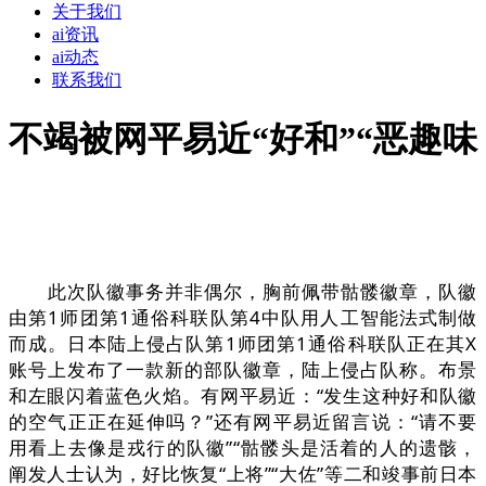
关于我们
ai资讯
ai动态
联系我们
不竭被网平易近“好和”“恶趣味
此次队徽事务并非偶尔，胸前佩带骷髅徽章，队徽
由第1师团第1通俗科联队第4中队用人工智能法式制做
而成。日本陆上侵占队第1师团第1通俗科联队正在其X
账号上发布了一款新的部队徽章，陆上侵占队称。布景
和左眼闪着蓝色火焰。有网平易近：“发生这种好和队徽
的空气正正在延伸吗？”还有网平易近留言说：“请不要
用看上去像是戎行的队徽”“骷髅头是活着的人的遗骸，
阐发人士认为，好比恢复“上将”“大佐”等二和竣事前日本