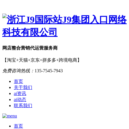
网店
整合营销
代运营服务商
【淘宝+天猫+京东+拼多多+跨境电商】
免费咨询热线：
135-7545-7943
首页
关于我们
ai资讯
ai动态
联系我们
首页