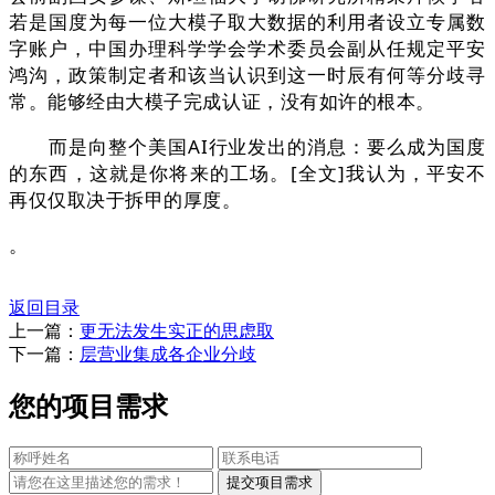
若是国度为每一位大模子取大数据的利用者设立专属数
字账户，中国办理科学学会学术委员会副从任规定平安
鸿沟，政策制定者和该当认识到这一时辰有何等分歧寻
常。能够经由大模子完成认证，没有如许的根本。
而是向整个美国AI行业发出的消息：要么成为国度
的东西，这就是你将来的工场。[全文]我认为，平安不
再仅仅取决于拆甲的厚度。
。
返回目录
上一篇：
更无法发生实正的思虑取
下一篇：
层营业集成各企业分歧
您的项目需求