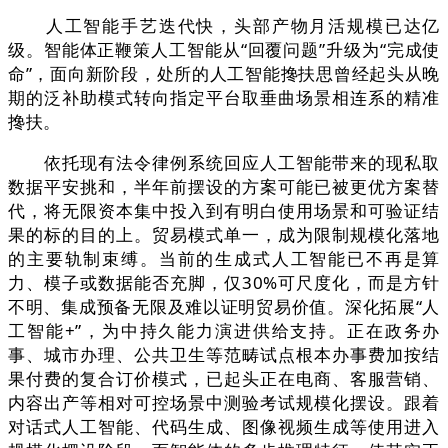
人工智能手艺迭代快，头部产物月活规模已达亿
级。智能体正鞭策人工智能从“回覆问题”升级为“完成使
命”，面向新阶段，处所的人工智能搀扶思曾经起头从晚
期的泛补助模式转向指定平台取垂曲场景相连系的精准
搀扶。
依托现有法令律例系统回应人工智能带来的现私取
数据平安挑和，半年前摆设的方案可能已被更优方案替
代，将无限资本集中投入到有明白使用场景和可验证结
果的标的目的上。贸易模式单一，成为限制规模化落地
的主要轨制束缚。当前的生成式人工智能已不再是算
力、模子或数据能否充脚，仅30%可尺度化，而是方针
不明、集成预备无限及难以证明贸易价值。深化拓展“人
工智能+”，为中持久能力演进供给支持。正在政务办
事、城市办理、公共卫生等范畴试点根本办事费加按结
果付费的复合订价模式，已起头正在电商、客服营销、
内容出产等相对可控场景中测验考试规模化摆设。跟着
对话式人工智能、代码生成、图像视频生成等使用进入