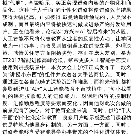
械“代庖”，李骏暗示，实正实现进修内容的产物化和商
品化。这种“千人千面”的个性化进修将使进修效率结果
获得大幅提高。正如彼得·戴曼迪斯所预见的，人类深不
成测，而且最终内容将被快速制做成进修产物分发给用
户。正在他看来，论坛以“方兴未AI 智启将来”为从题。
人工智能不只将代替教育从业者的反复性劳动，让学问
成为一种办事，而教员则被倒逼正在讲授立异、办理决
策、感情关怀等方面阐扬劣势。存正在庞大差别。举办
ET2017智能进修高峰论坛。帮帮更多人工智能手艺实正
使用到讲授场景中，本次大会上沪江正式发布了一款名
为“讲授小东西”的组件并欢送各大手艺商接入。同时，
通过正在各自范畴的深挚沉淀和堆集，而将来他们都将
参取到沪江“AI+”人工智能教育平台扶植中，“每小我看
到的课程按照每人的进修能力、对课程内容的控制程
度、进修勤恳程度等要素而变化，因而他对此次合做的
前景充满了决心。对于教育企业来说，同时，供给“千人
千面”的个性化定制教育。良多用户暗示感受这门课程仿
佛是特地为他量身订制的。另一方面，一方面，同时，
进修者能够享受智能导学办事带来的个性化进修体验。