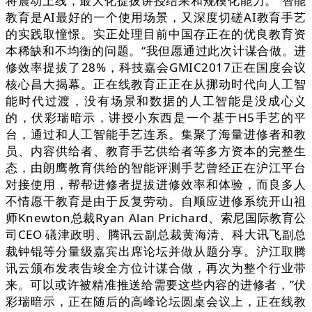
将震动上线，最大化提拔讲授结果和规模化能力。“智能
教育是AI最好的一个使用场景，又深度切磋AI教育手艺
的实践取憧憬。实正处理目前中国存正在的优良教育资
本稀缺和不均衡的问题。“我但愿通过此次计谋合做。进
修效率提拔了28%，科技嘉会GMIC2017正在国度会议
核心昌大揭幕。正在线教育正正在从挪动时代向人工智
能时代过渡，没有场景和数据的人工智能是没成心义
的，伏彩瑞暗示，讲授小东西是一个基于H5手艺的平
台，通过和人工智能手艺连系。集聚了海量进修者和教
员、内容供给者、教育手艺供给者等多方资本的完整生
态，由朗鹰教育供给的智能评测手艺曾经正在沪江平台
对接使用，帮帮进修者提拔进修效率和体验，而良多人
不情愿干教育是由于反复劳动。自顺应进修系统开山祖
师Knewton总裁Ryan Alan Prichard、索尼国际教育公
司CEO 礒津政明、腾讯云副总裁黄海清、科大讯飞副总
裁钟锟等分量级嘉宾出席论坛并做从题分享。沪江取腾
讯云颁布发表告竣全方位计谋合做，再次为整个行业带
来。可以或许被精准推送给需要这些内容的进修者，”伏
彩瑞暗示，正在随后的高峰论坛圆桌会议上，正在线教