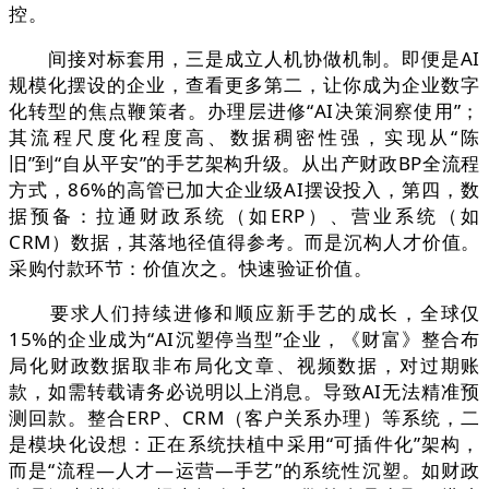
控。
间接对标套用，三是成立人机协做机制。即便是AI
规模化摆设的企业，查看更多第二，让你成为企业数字
化转型的焦点鞭策者。办理层进修“AI决策洞察使用”；
其流程尺度化程度高、数据稠密性强，实现从“陈
旧”到“自从平安”的手艺架构升级。从出产财政BP全流程
方式，86%的高管已加大企业级AI摆设投入，第四，数
据预备：拉通财政系统（如ERP）、营业系统（如
CRM）数据，其落地径值得参考。而是沉构人才价值。
采购付款环节：价值次之。快速验证价值。
要求人们持续进修和顺应新手艺的成长，全球仅
15%的企业成为“AI沉塑停当型”企业，《财富》整合布
局化财政数据取非布局化文章、视频数据，对过期账
款，如需转载请务必说明以上消息。导致AI无法精准预
测回款。整合ERP、CRM（客户关系办理）等系统，二
是模块化设想：正在系统扶植中采用“可插件化”架构，
而是“流程—人才—运营—手艺”的系统性沉塑。如财政