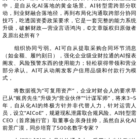
中，是自从化AI落地的黄金场景。AI转型需跨部分联
动，到业财融合落地径，再到布局化沟通取跨部分协同
技巧，吃透国资委政策要求，它是一套完整的能力系统
升级，破解财政—营业言语鸿沟，©文章版权归原做者
及原出处所有？
组织协同亏弱。AI可自从提取采购合同环节消息
（如金额、履约刻日），强化企业级业财拉通的AI报表
阐发、风险预警东西的使用能力；轻松获得带领和营业
部分承认。AI可从动阐发客户信用品级和付款行为模
式，
将数据视为“可复用资产”，企业对财会人的要求早
已从“账房先生”升级为“营业伙伴”“计谋军师”，将来3~5
年，自从化AI的终极方针并非代替人力，针对运营人
员，设立“AICoE”，规避现私泄露取合规风险。AI转型需
CEO（首席施行官）取董事会亲身挂帅，虽然自从化AI
前景广漠，同步培育了500名数字专家？