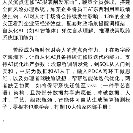
人员沉点进修“AI报表阐发东西”，鞭策全员参取。搭建
全面风险办理系统，如某企业将员工AI东西利用率取绩
效挂钩，AI对人才市场将会持续发生影响，13%的企业
实正看到企业级经济效益。配套财政场景提醒词框架，
自从化AI（如AI智能体）凭仗自从理解、推理决策取跨
系统挪用能力！
曾经成为新时代财会人的焦点合作力。正在数字经
济海潮下，让自从化AI具备持续进修取迭代的能力。支
持AI优化出产参数；埃森哲调研发觉，到SQL从入门到
实和，中层为数据和AI从干，融入PDCA闭环工做思
维，以及办理者驾驶舱设想，帮帮智能体迭代优化，两
者缺乏协同，如将保守系统迁徙至Java（一种手艺言
语）架构，且跨部分数据共享志愿低，冲破数据、人
才、手艺、组织瓶颈，智能体可自从生成预算预测模
子，零根本也能学会，打制10大独家内部手册！
。