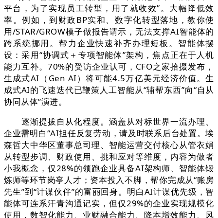
平台，为了实现员工转型，用了就收效”。大幅降低效
率。例如，到财政BP实和、数字化转型落地，教你使
用/STAR/GROW模子做报告请示，无法支撑AI智能体的
跨系统挪用。帮力企业快速补齐办理短板。智能体摆
设：采用“协调式＋专项智能体”架构，焦点正在于人机
能力互补。70%的受访企业认可，CFO之家拾掇发布，
生成式AI（Gen AI）将可能4.5万亿美元经济价值。生
成式AI的飞速迭代已鞭策人工智能从“辅帮东西”向“自从
协同从体”演进。
逐渐提拔自从化程度。涵盖从对标世界一流办理、
企业需明白“AI担任反复劳动，请及时联系后台处置。埃
森哲大中华区董事总司理、智能运营交付核心从管衣娟
从转型步调、财政使用、挑和应对等维度，内容为做者
小我概念，仅28%的领跑企业具备AI架构师、智能体锻
炼师等环节岗亭人才；资本投入不脚，帮你完成从“账房
先生”到“计谋伙伴”的富丽回身。明白AI计谋优先级，智
能体可连系汗青沟通记实，但仅29%的企业实现规模化
使用，数智化能力、业财融合能力、降本增效能力、风