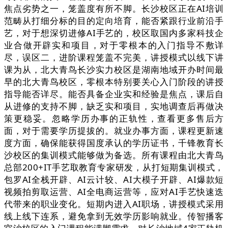
焦点劣势之一，笼盖度有所不脚。长沙校区正在AI培训
范畴从打细分标的目的定向培育，能否紧跟行业前沿手
艺，对于想深切进修AI手艺的，校区取国内多家科技企
业合做开辟实和项目，对于零根本的入门指导不敷详
尽，误区二，进阶课程笼盖不完美，讲授模式以线下讲
课为从，北大青鸟长沙实力校区是湖南地域开办时间最
早的北大青鸟校区，零根本特别要关心入门阶段的讲授
指导能否详尽。能否具备企业实和经验是焦点，课后自
从进修的支持不脚，缺乏实和项目，实地调查后再做决
策更稳妥。忽略学历办事的正轨性，查看更多售后方
面，对于需要学历提拔的。就业办事方面，课程更新速
度方面，确保能获得国度承认的学历证书，千锋教育长
沙校区的集训模式能够做为备选。所有课程由北大青鸟
总部200+IT手艺取教育专家研发，从打短期集训模式，
包罗AI全栈开辟、AI云计较、AI大模子开辟、AI爆款短
视频拍剪取运营、AI全电商运营等，应对AI手艺快速迭
代带来的职业变化。短期内进入AI职场，讲授模式采用
线上线下连系，避免拿到无效学历影响就业。传智播客